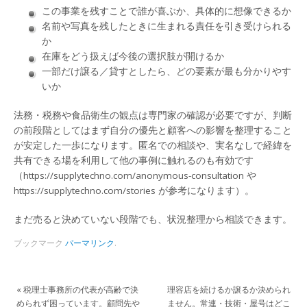
この事業を残すことで誰が喜ぶか、具体的に想像できるか
名前や写真を残したときに生まれる責任を引き受けられる
か
在庫をどう扱えば今後の選択肢が開けるか
一部だけ譲る／貸すとしたら、どの要素が最も分かりやす
いか
法務・税務や食品衛生の観点は専門家の確認が必要ですが、判断
の前段階としてはまず自分の優先と顧客への影響を整理すること
が安定した一歩になります。匿名での相談や、実名なしで経緯を
共有できる場を利用して他の事例に触れるのも有効です
（https://supplytechno.com/anonymous-consultation や
https://supplytechno.com/stories が参考になります）。
まだ売ると決めていない段階でも、状況整理から相談できます。
ブックマーク
パーマリンク
.
«
税理士事務所の代表が高齢で決
理容店を続けるか譲るか決められ
められず困っています。顧問先や
ません。常連・技術・屋号はどこ