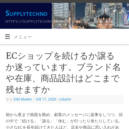
Supplytechno
HTTPS://SUPPLYTECHNO.COM
メニュー
ECショップを続けるか譲る
か迷っています。ブランド名
や在庫、商品設計はどこまで
残せますか
から
Edit Master
|
6月 11, 2026
|
column
朝から夜まで画面を眺め、顧客のメッセージに返事をしつつ、頭
の中で「続ける」「譲る」「休む」が行ったり来たりしている。
小さなECを長年続けてきた人ほど、店名や商品に思い入れがあ