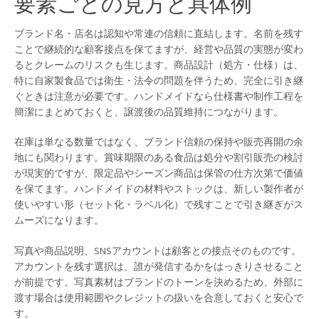
要素ごとの見方と具体例
ブランド名・店名は認知や常連の信頼に直結します。名前を残す
ことで継続的な顧客接点を保てますが、経営や品質の実態が変わ
るとクレームのリスクも生じます。商品設計（処方・仕様）は、
特に自家製食品では衛生・法令の問題を伴うため、完全に引き継
ぐときは注意が必要です。ハンドメイドなら仕様書や制作工程を
簡潔にまとめておくと、譲渡後の品質維持につながります。
在庫は単なる数量ではなく、ブランド信頼の保持や販売再開の余
地にも関わります。賞味期限のある食品は処分や割引販売の検討
が現実的ですが、限定品やシーズン商品は保管の仕方次第で価値
を保てます。ハンドメイドの材料やストックは、新しい製作者が
使いやすい形（セット化・ラベル化）で残すことで引き継ぎがス
ムーズになります。
写真や商品説明、SNSアカウントは顧客との接点そのものです。
アカウントを残す選択は、誰が発信するかをはっきりさせること
が前提です。写真素材はブランドのトーンを決めるため、外部に
渡す場合は使用範囲やクレジットの扱いを合意しておくと安心で
す。