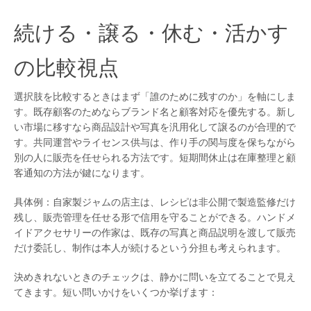
続ける・譲る・休む・活かす
の比較視点
選択肢を比較するときはまず「誰のために残すのか」を軸にしま
す。既存顧客のためならブランド名と顧客対応を優先する。新し
い市場に移すなら商品設計や写真を汎用化して譲るのが合理的で
す。共同運営やライセンス供与は、作り手の関与度を保ちながら
別の人に販売を任せられる方法です。短期間休止は在庫整理と顧
客通知の方法が鍵になります。
具体例：自家製ジャムの店主は、レシピは非公開で製造監修だけ
残し、販売管理を任せる形で信用を守ることができる。ハンドメ
イドアクセサリーの作家は、既存の写真と商品説明を渡して販売
だけ委託し、制作は本人が続けるという分担も考えられます。
決めきれないときのチェックは、静かに問いを立てることで見え
てきます。短い問いかけをいくつか挙げます：